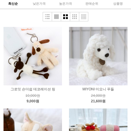
최신순
낮은가격
높은가격
판매순위
상품명
그로밋 숀더쉽 데코레이션 링
MIYONI 미요니 푸들
10,000원
24,000원
9,000원
21,600원