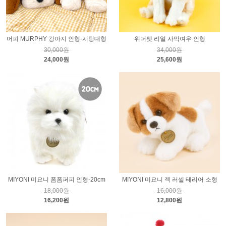
머피 MURPHY 강아지 인형-시팅대형
위더펫 리얼 사막여우 인형
30,000원
34,000원
24,000원
25,600원
MIYONI 미요니 폼폼퍼피 인형-20cm
MIYONI 미요니 젝 러셀 테리어 소형
18,000원
16,000원
16,200원
12,800원