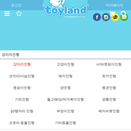
로그인
회원가입
주문조회
마이페이지
강아지인형
강아지인형
고양이인형
사자/호랑이인형
코끼리/사슴인형
돼지인형
토끼인형
원숭이인형
양인형
펭귄인형
기린인형
돌고래/상어/거북이인형
공룡인형
닭/병아리 인형
부엉이인형
베이비펫인형
오로라 동물인형
기타동물인형