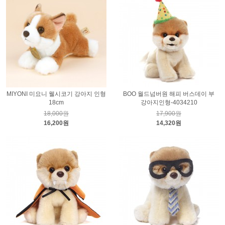
MIYONI 미요니 웰시코기 강아지 인형
BOO 월드넘버원 해피 버스데이 부
18cm
강아지인형-4034210
18,000원
17,900원
16,200원
14,320원