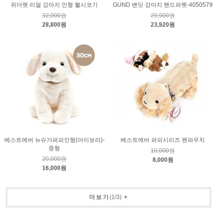
위더펫 리얼 강아지 인형 웰시코기
GUND 밴딧 강아지 핸드퍼펫-4050579
32,000원
29,900원
28,800원
23,920원
베스트에버 뉴슈가퍼피인형(아이보리)-
베스트에버 퍼피시리즈 펜파우치
중형
10,000원
20,000원
8,000원
16,000원
더보기
(
1
/
3
)
+