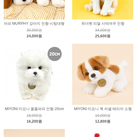
머피 MURPHY 강아지 인형-시팅대형
위더펫 리얼 사막여우 인형
30,000원
34,000원
24,000원
25,600원
MIYONI 미요니 폼폼퍼피 인형-20cm
MIYONI 미요니 젝 러셀 테리어 소형
18,000원
16,000원
16,200원
12,800원