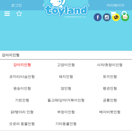
로그인
회원가입
주문조회
마이페이지
강아지인형
강아지인형
고양이인형
사자/호랑이인형
코끼리/사슴인형
돼지인형
토끼인형
원숭이인형
양인형
펭귄인형
기린인형
돌고래/상어/거북이인형
공룡인형
닭/병아리 인형
부엉이인형
베이비펫인형
오로라 동물인형
기타동물인형