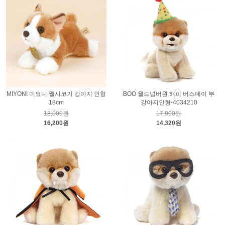
MIYONI 미요니 웰시코기 강아지 인형
BOO 월드넘버원 해피 버스데이 부
18cm
강아지인형-4034210
18,000원
17,900원
16,200원
14,320원