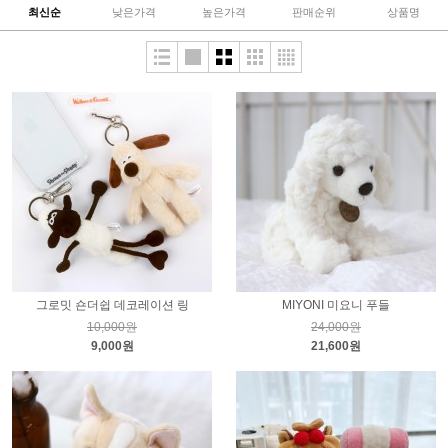
최신순
낮은가격
높은가격
판매순위
상품명
그로밋 숀더쉽 데코레이션 링
MIYONI 미요니 푸들
10,000원
24,000원
9,000원
21,600원