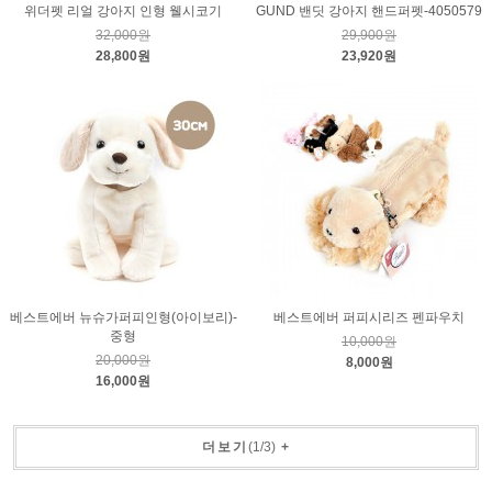
위더펫 리얼 강아지 인형 웰시코기
GUND 밴딧 강아지 핸드퍼펫-4050579
32,000원
29,900원
28,800원
23,920원
베스트에버 뉴슈가퍼피인형(아이보리)-
베스트에버 퍼피시리즈 펜파우치
중형
10,000원
20,000원
8,000원
16,000원
더보기
(
1
/
3
)
+