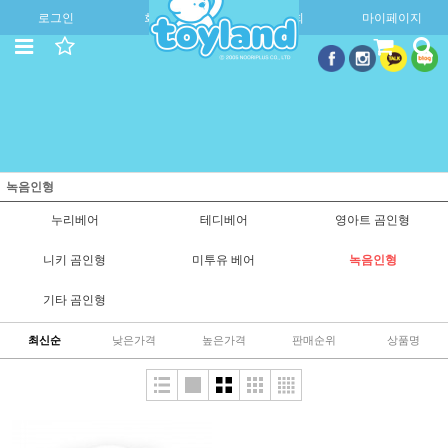
로그인
회원가입
주문조회
마이페이지
녹음인형
누리베어
테디베어
영아트 곰인형
니키 곰인형
미투유 베어
녹음인형
기타 곰인형
최신순
낮은가격
높은가격
판매순위
상품명