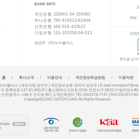
BANK INFO
국민은행 228801-04-159392
FAX :
하나은행 745-910012-62404
신한은행 100-026-422622
.
기업은행 115-103358-04-013
도매
예금주 : (주)누리플러스
문의글 남겨
/
/
/
/
홈
회사소개
이용안내
개인정보취급방침
이용약관
누리플러스 | 대표자명:성민우 | 개인정보보호 관리자:성민우 | E-mail:nooriplus7@nave
자 등록번호:137-81-69125 | 통신판매신고번호:2016-인천서구-0822
[사업자정보확
:인천광역시 서해구 건지로 90 | 고객만족센터 TEL:032)579-7747 | FAX:032)573-80
Copyrightⓒ2002 GOTOYLAND.All Rights Reserver.