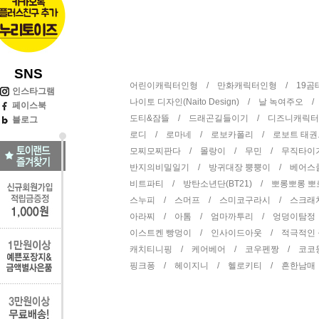
SNS
어린이캐릭터인형 /
만화캐릭터인형 /
19
인스타그램
나이토 디자인(Naito Design) /
날 녹여주오 
페이스북
도티&잠뜰 /
드래곤길들이기 /
디즈니캐릭
블로그
로디 /
로마네 /
로보카폴리 /
로보트 태
모찌모찌판다 /
몰랑이 /
무민 /
무직타이
반지의비밀일기 /
방귀대장 뿡뿡이 /
베어스
비트파티 /
방탄소년단(BT21) /
뽀롱뽀롱 
스누피 /
스머프 /
스미코구라시 /
스크래
아라찌 /
아톰 /
엄마까투리 /
엉덩이탐정
이스트켄 빵멍이 /
인사이드아웃 /
적극적인
캐치티니핑 /
케어베어 /
코우펜짱 /
코코
핑크퐁 /
헤이지니 /
헬로키티 /
흔한남매