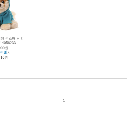
버원 몬스터 부 강
4056233
900원
320원
710원
1