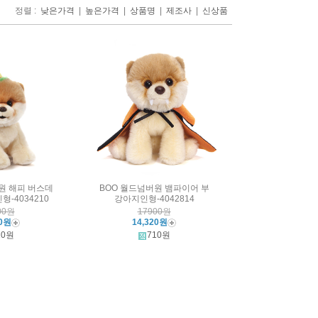
정렬 :
|
|
|
|
낮은가격
높은가격
상품명
제조사
신상품
원 해피 버스데
BOO 월드넘버원 뱀파이어 부
형-4034210
강아지인형-4042814
00원
17900원
20원
14,320원
10원
710원