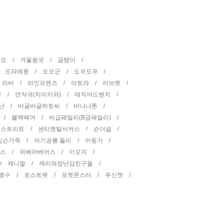
타요 /
겨울왕국 /
곰탱이 /
/
도라에몽 /
도모군 /
도우도우 /
/
라바 /
라인프렌즈 /
라토라 /
러브펫 /
우 /
먼작귀(치이카와) /
매직어드벤처 /
난 /
바글바글하토씨 /
바나나툰 /
 /
블랙베어 /
비급패밀리(B급패밀리) /
 스트리트 /
센티멘탈서커스 /
숀더쉽 /
심슨가족 /
아기공룡 둘리 /
아둥가 /
피스 /
위베어베어스 /
이모지 /
 /
캐니멀 /
캐리와장난감친구들 /
펭수 /
포스트펫 /
포켓몬스터 /
푸신캣 /