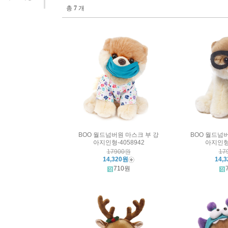
총
7
개
BOO 월드넘버원 마스크 부 강
BOO 월드넘
아지인형-4058942
아지인형-
17900원
17
14,320원
14,
710원