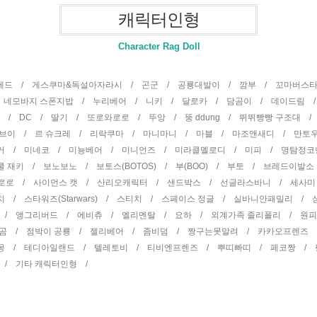
캐릭터인형
Character Rag Doll
곰테드 /
게스쿠마&독설아자라시 /
곤군 /
공룡대발이 /
깜부 /
꼬마버스
/
네모바지 스폰지밥 /
누리베어 /
니키 /
달로카 /
담곰이 /
데이드림 
터 /
DC /
딸기 /
또로와로로 /
뚜앙 /
뚱 ddung /
뛰뛰빵빵 구조대 
권브이 /
르 슈크레 /
리락쿠마 /
마니마니 /
마블 /
마조앤새디 /
만토
거 /
미네코 /
미뇽베어 /
미니언즈 /
미라클멜로디 /
미피 /
명탐정코
쿨 재키 /
보노보노 /
보토스(BOTOS) /
부(BOO) /
부토 /
브레드이발소
뽀로로 /
사이먼스 캣 /
산리오캐릭터 /
샌드박스 /
선글라스바니 /
세사미
치 /
스타워즈(Starwars) /
스티치 /
스페이스 정글 /
실바니안패밀리 /
 /
앵그리버드 /
에비츄 /
엘리멘탈 /
요하 /
외계가족 졸리폴리 /
원
 곰 /
점박이 공룡 /
젤리베어 /
좀비덤 /
짱구는못말려 /
카카오프렌즈
몽 /
테디아일랜드 /
텔레토비 /
티비엔프렌즈 /
뿌띠빠띠 /
페코짱 /
 /
기타 캐릭터인형 /