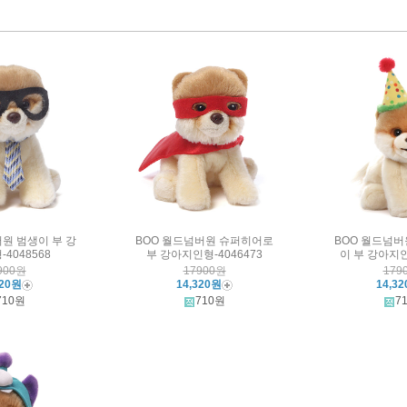
버원 범생이 부 강
BOO 월드넘버원 슈퍼히어로
BOO 월드넘버
4048568
부 강아지인형-4046473
이 부 강아지인
900원
17900원
179
320원
14,320원
14,3
710원
710원
7