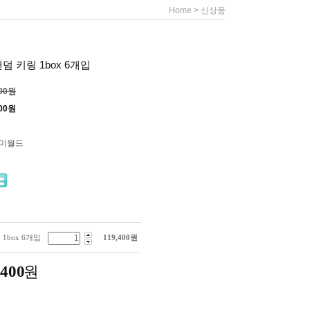
>
Home
신상품
 키링 1box 6개입
400원
00
원
미미월드
1box 6개입
119,400
원
,400
원