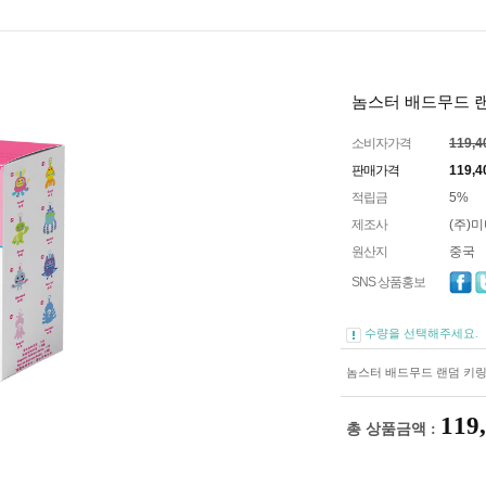
놈스터 배드무드 랜덤
소비자가격
119,
판매가격
119,4
적립금
5%
제조사
(주)
원산지
중국
SNS 상품홍보
수량을 선택해주세요.
놈스터 배드무드 랜덤 키링 
119
총 상품금액 :