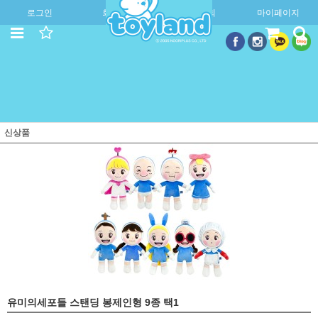
로그인
회원가입
주문조회
마이페이지
신상품
유미의세포들 스탠딩 봉제인형 9종 택1