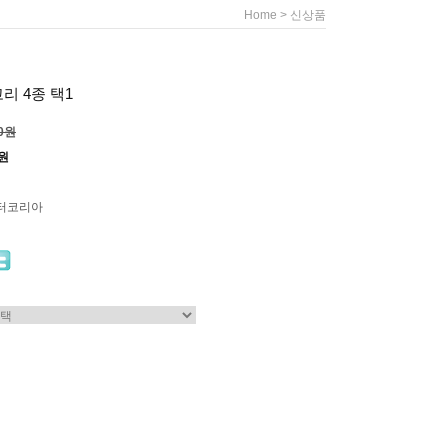
>
Home
신상품
리 4종 택1
00원
0원
터코리아