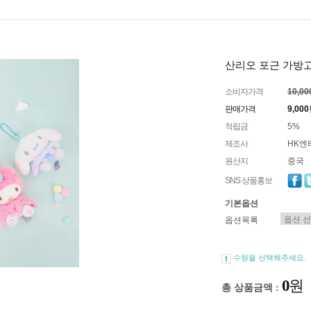
산리오 포근 가방고
소비자가격
10,0
판매가격
9,00
적립금
5%
제조사
HK엔
원산지
중국
SNS 상품홍보
기본옵션
옵션목록
수량을 선택해주세요.
0
원
총 상품금액 :