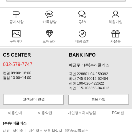
공지사항
카톡상담
Q&A
회원가입
구매후기
도매문의
배송조회
사은품
CS CENTER
BANK INFO
032-579-7747
예금주 : (주)누리플러스
평일 09:00~18:00
국민 228801-04-159392
점심 13:00~14:00
하나 745-910012-62404
신한 100-026-422622
기업 115-103358-04-013
고객센터 연결
회원가입
이용안내
이용약관
개인정보처리방침
PC버전
(주)누리플러스
대표 : 성민우 ㅣ 개인정보 보호 책임자 : (주)누리플러스