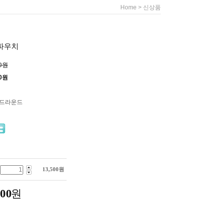
>
Home
신상품
 파우치
00원
0
원
써드라운드
13,500
원
500
원