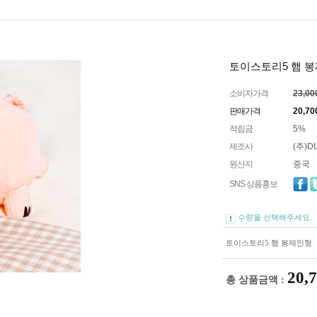
토이스토리5 햄 
소비자가격
23,0
판매가격
20,70
적립금
5%
제조사
(주)D
원산지
중국
SNS 상품홍보
수량을 선택해주세요.
토이스토리5 햄 봉제인형
20,
총 상품금액 :