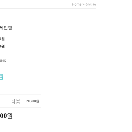
>
Home
신상품
봉제인형
00원
0
원
UNK
20,700
원
700
원