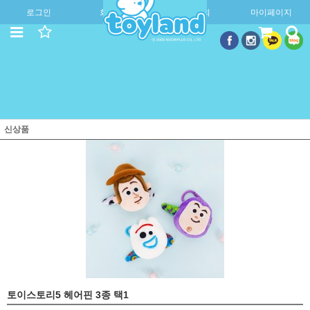
로그인
회원가입
주문조회
마이페이지
신상품
토이스토리5 헤어핀 3종 택1