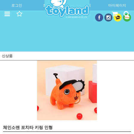
로그인
회원가입
주문조회
마이페이지
신상품
체인소맨 포치타 키링 인형