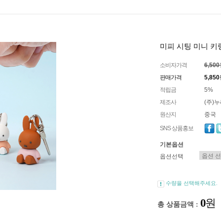
미피 시팅 미니 키링
소비자가격
6,50
판매가격
5,85
적립금
5%
제조사
(주)
원산지
중국
SNS 상품홍보
기본옵션
옵션선택
수량을 선택해주세요.
0
원
총 상품금액 :