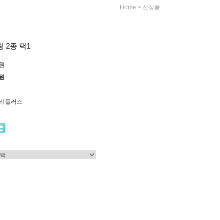
>
Home
신상품
 2종 택1
0원
0원
누리플러스