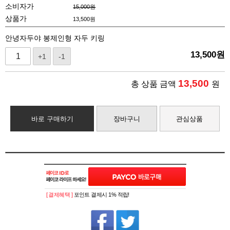
소비자가
15,000원
상품가
13,500
원
안녕자두야 봉제인형 자두 키링
13,500
원
+1
-1
13,500
총 상품 금액
원
바로 구매하기
장바구니
관심상품
[ 결제혜택 ]
포인트 결제시 1% 적립!