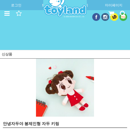
로그인
회원가입
주문조회
마이페이지
신상품
안녕자두야 봉제인형 자두 키링