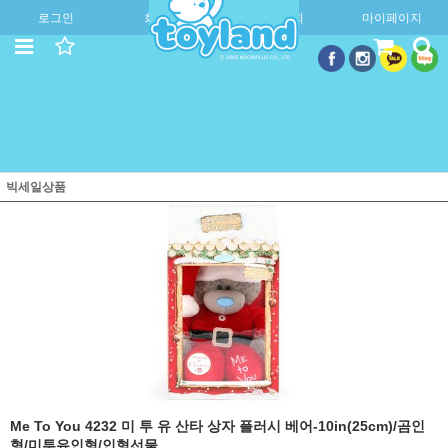
로그인
회원가입
주문조회
마이페이지
빅세일상품
Me To You 4232 미 투 유 산타 상자 플러시 베어-10in(25cm)/곰인
형/미투유인형/인형선물