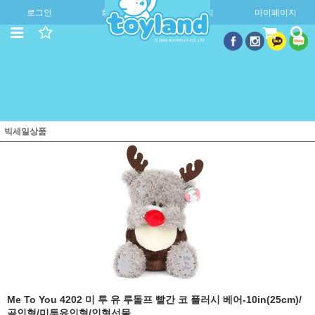
로그인
회원가입
주문조회
마이페이지
빅세일상품
Me To You 4202 미 투 유 루돌프 빨간 코 플러시 베어-10in(25cm)/
곰인형/미투유인형/인형선물