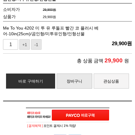
소비자가
29,900원
상품가
29,900
원
Me To You 4202 미 투 유 루돌프 빨간 코 플러시 베
어-10in(25cm)/곰인형/미투유인형/인형선물
29,900
원
+1
-1
29,900
총 상품 금액
원
바로 구매하기
장바구니
관심상품
[ 결제혜택 ]
포인트 결제시 1% 적립!