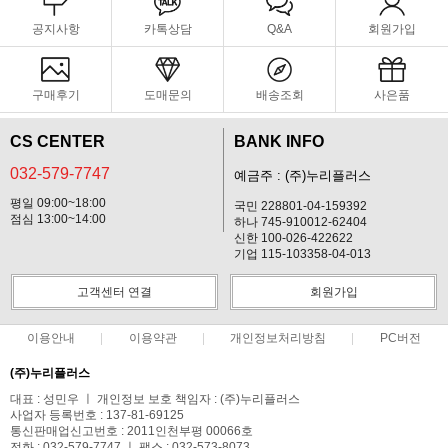
공지사항
카톡상담
Q&A
회원가입
구매후기
도매문의
배송조회
사은품
CS CENTER
BANK INFO
032-579-7747
예금주 : (주)누리플러스
평일 09:00~18:00
국민 228801-04-159392
점심 13:00~14:00
하나 745-910012-62404
신한 100-026-422622
기업 115-103358-04-013
고객센터 연결
회원가입
이용안내
이용약관
개인정보처리방침
PC버전
(주)누리플러스
대표 : 성민우 ㅣ 개인정보 보호 책임자 : (주)누리플러스
사업자 등록번호 : 137-81-69125
통신판매업신고번호 : 2011인천부평 00066호
전화 : 032-579-7747 ㅣ 팩스 : 032-573-8073