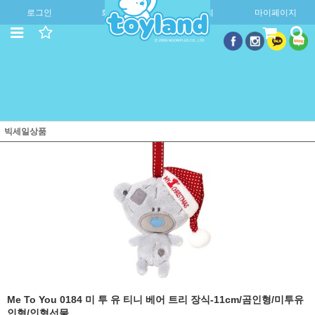
로그인
회원가입
주문조회
마이페이지
빅세일상품
Me To You 0184 미 투 유 티니 베어 트리 장식-11cm/곰인형/미투유
인형/인형선물