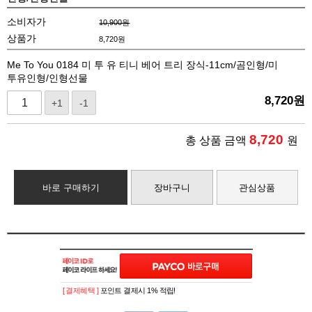
소비자가
10,900원
상품가
8,720
원
Me To You 0184 미 투 유 티니 베어 트리 장식-11cm/곰인형/미
투유인형/인형선물
8,720
원
+1
-1
8,720
총 상품 금액
원
바로 구매하기
장바구니
관심상품
[ 결제혜택 ]
포인트 결제시 1% 적립!