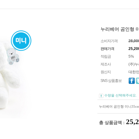
누리베어 곰인형 미
소비자가격
28,0
판매가격
25,20
적립금
5%
제조사
(주)
원산지
대한
SNS 상품홍보
수량을 선택해주세요.
누리베어 곰인형 미니35c
25,
총 상품금액 :