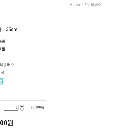
>
Home
└누리베어
니35cm
00원
0
원
누리플러스
민국
m
25,200
원
200
원