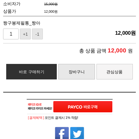
소비자가
15,000원
상품가
12,000
원
짱구봉제필통_짱아
12,000
원
+1
-1
12,000
총 상품 금액
원
바로 구매하기
장바구니
관심상품
[ 결제혜택 ]
포인트 결제시 1% 적립!