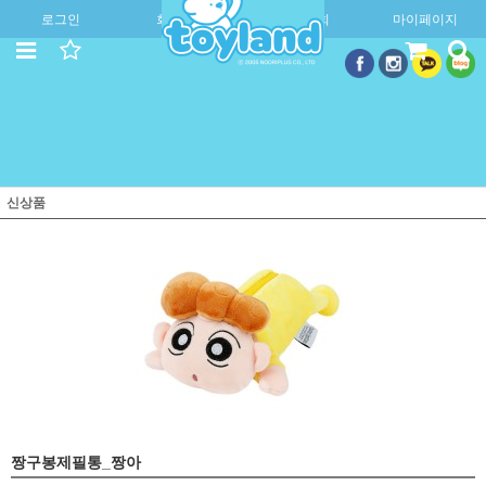
로그인
회원가입
주문조회
마이페이지
신상품
짱구봉제필통_짱아