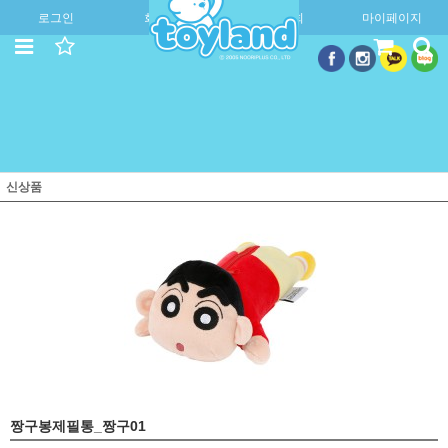
로그인
회원가입
주문조회
마이페이지
신상품
짱구봉제필통_짱구01