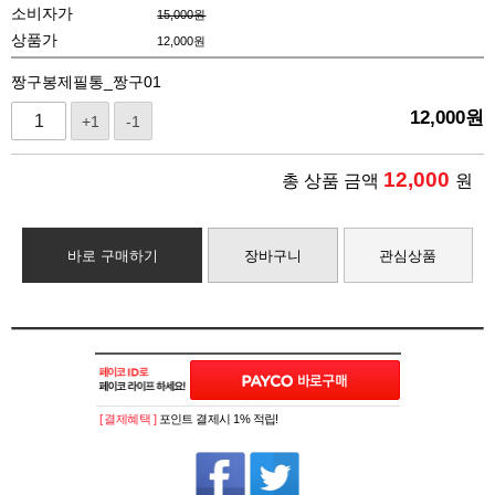
소비자가
15,000원
상품가
12,000
원
짱구봉제필통_짱구01
12,000
원
+1
-1
12,000
총 상품 금액
원
바로 구매하기
장바구니
관심상품
[ 결제혜택 ]
포인트 결제시 1% 적립!