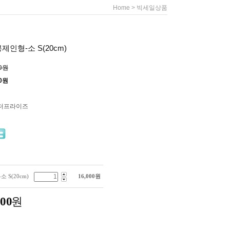
>
Home
빅세일상품
인형-소 S(20cm)
00원
0
원
터프라이즈
S(20cm)
16,000
원
000
원
.