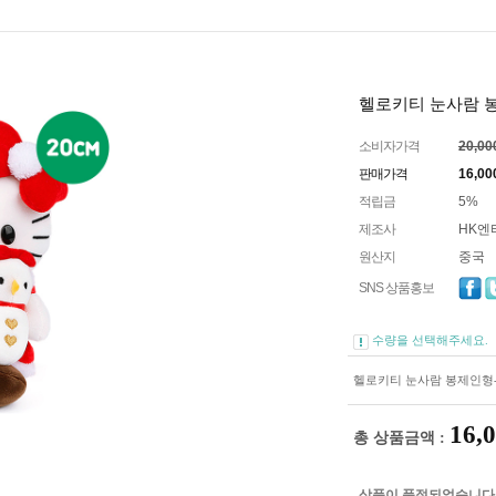
헬로키티 눈사람 봉제
소비자가격
20,0
판매가격
16,00
적립금
5%
제조사
HK엔
원산지
중국
SNS 상품홍보
수량을 선택해주세요.
헬로키티 눈사람 봉제인형-소 
16,
총 상품금액 :
상품이 품절되었습니다