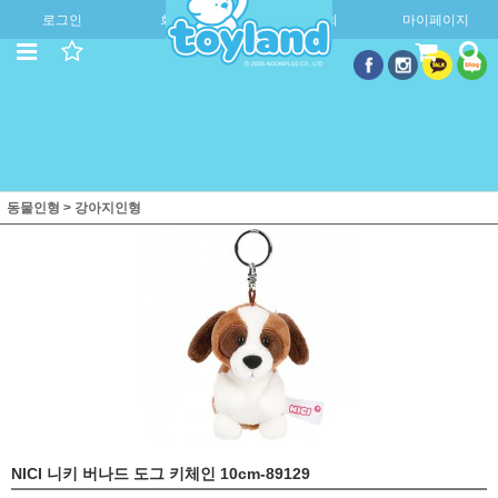
로그인
회원가입
주문조회
마이페이지
동물인형
>
강아지인형
NICI 니키 버나드 도그 키체인 10cm-89129