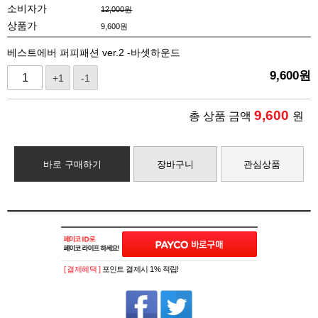
소비자가
12,000원
상품가
9,600
원
베스트에버 퍼피패션 ver.2 -바셋하운드
9,600
원
+1
-1
9,600
총 상품 금액
원
바로 구매하기
장바구니
관심상품
[ 결제혜택 ]
포인트 결제시 1% 적립!