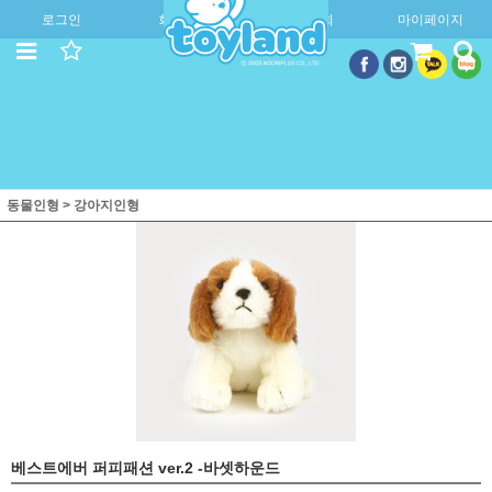
로그인
회원가입
주문조회
마이페이지
동물인형
>
강아지인형
베스트에버 퍼피패션 ver.2 -바셋하운드