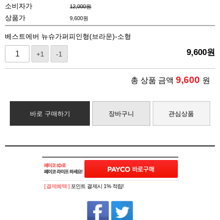
소비자가
12,000원
상품가
9,600
원
베스트에버 뉴슈가퍼피인형(브라운)-소형
9,600
원
+1
-1
9,600
총 상품 금액
원
바로 구매하기
장바구니
관심상품
[ 결제혜택 ]
포인트 결제시 1% 적립!