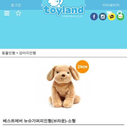
로그인
회원가입
주문조회
마이페이지
동물인형
>
강아지인형
베스트에버 뉴슈가퍼피인형(브라운)-소형