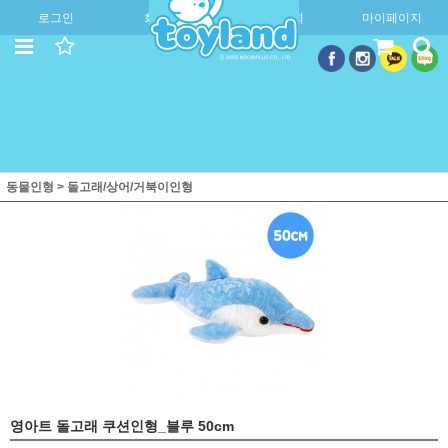
로그인
회원가입
주문조회
마이페이지
동물인형
>
돌고래/상어/거북이인형
영아트 돌고래 쿠션인형_블루 50cm