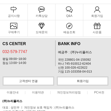
공지사항
카톡상담
Q&A
회원가입
구매후기
도매문의
배송조회
사은품
CS CENTER
BANK INFO
032-579-7747
예금주 : (주)누리플러스
평일 09:00~18:00
국민 228801-04-159392
점심 13:00~14:00
하나 745-910012-62404
신한 100-026-422622
기업 115-103358-04-013
고객센터 연결
회원가입
이용안내
이용약관
개인정보처리방침
PC버전
(주)누리플러스
대표 : 성민우 ㅣ 개인정보 보호 책임자 : (주)누리플러스