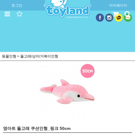
로그인
회원가입
주문조회
마이페이지
동물인형
>
돌고래/상어/거북이인형
영아트 돌고래 쿠션인형_핑크 50cm