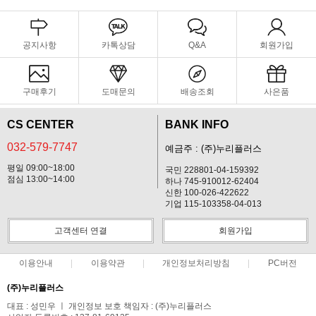
공지사항
카톡상담
Q&A
회원가입
구매후기
도매문의
배송조회
사은품
CS CENTER
BANK INFO
032-579-7747
예금주 : (주)누리플러스
평일 09:00~18:00
국민 228801-04-159392
점심 13:00~14:00
하나 745-910012-62404
신한 100-026-422622
기업 115-103358-04-013
고객센터 연결
회원가입
이용안내
이용약관
개인정보처리방침
PC버전
(주)누리플러스
대표 : 성민우 ㅣ 개인정보 보호 책임자 : (주)누리플러스