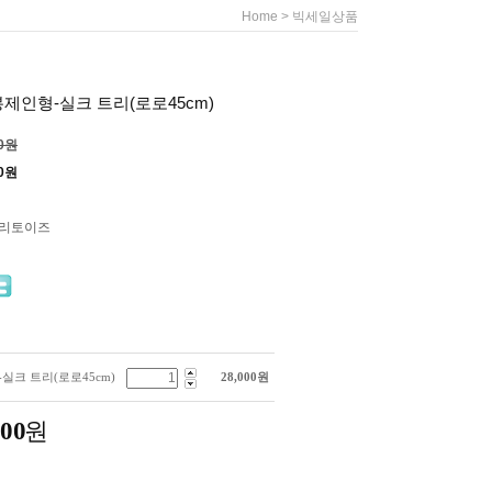
>
Home
빅세일상품
제인형-실크 트리(로로45cm)
00원
0
원
누리토이즈
실크 트리(로로45cm)
28,000
원
000
원
.