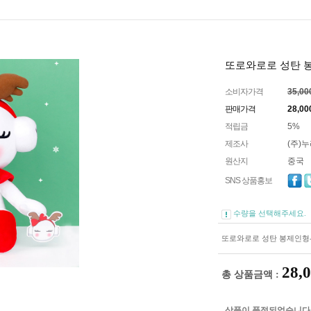
또로와로로 성탄 봉
소비자가격
35,0
판매가격
28,00
적립금
5%
제조사
(주)
원산지
중국
SNS 상품홍보
수량을 선택해주세요.
또로와로로 성탄 봉제인형-
28,
총 상품금액 :
상품이 품절되었습니다