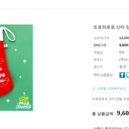
또로와로로 산타 양말
소비자가격
12,0
판매가격
9,600
적립금
5%
제조사
(주)
원산지
중국
SNS 상품홍보
수량을 선택해주세요.
또로와로로 산타 양말-또로(
9,6
총 상품금액 :
상품이 품절되었습니다