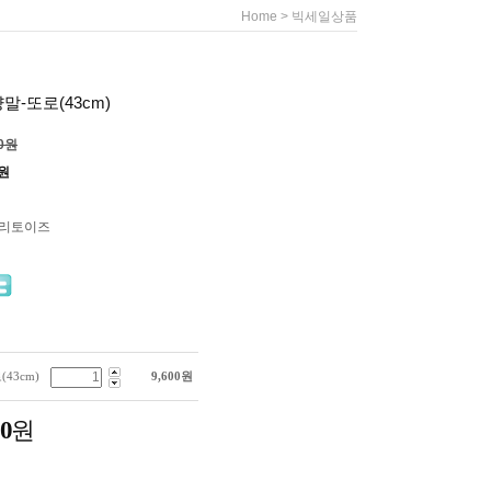
>
Home
빅세일상품
-또로(43cm)
00원
원
누리토이즈
43cm)
9,600
원
00
원
.