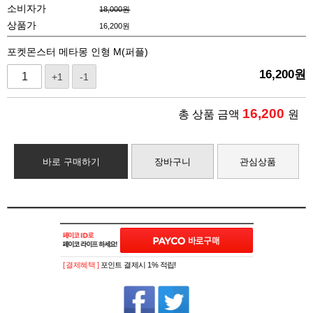
소비자가
18,000원
상품가
16,200
원
포켓몬스터 메타몽 인형 M(퍼플)
16,200
원
+1
-1
16,200
총 상품 금액
원
바로 구매하기
장바구니
관심상품
[ 결제혜택 ]
포인트 결제시 1% 적립!