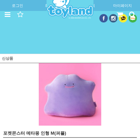
로그인
회원가입
주문조회
마이페이지
신상품
포켓몬스터 메타몽 인형 M(퍼플)