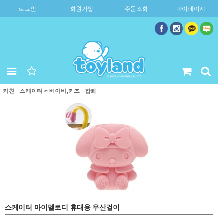
로그인
회원가입
주문조회
마이페이지
키친 · 스케이터
>
베이비,키즈 · 잡화
스케이터 마이멜로디 휴대용 우산걸이