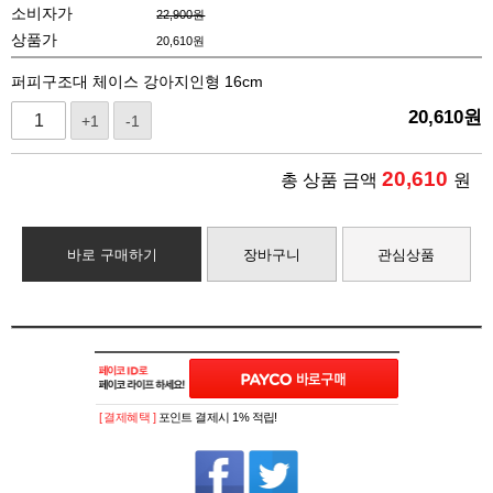
소비자가
22,900원
상품가
20,610
원
퍼피구조대 체이스 강아지인형 16cm
20,610
원
+1
-1
20,610
총 상품 금액
원
바로 구매하기
장바구니
관심상품
[ 결제혜택 ]
포인트 결제시 1% 적립!