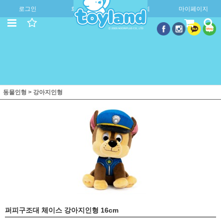
로그인
회원가입
주문조회
마이페이지
동물인형
>
강아지인형
퍼피구조대 체이스 강아지인형 16cm