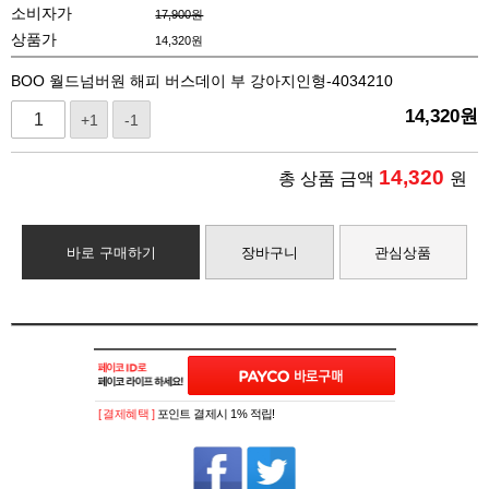
소비자가
17,900원
상품가
14,320
원
BOO 월드넘버원 해피 버스데이 부 강아지인형-4034210
14,320
원
+1
-1
14,320
총 상품 금액
원
바로 구매하기
장바구니
관심상품
[ 결제혜택 ]
포인트 결제시 1% 적립!