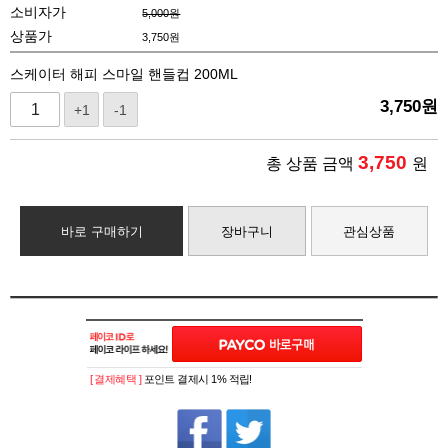
소비자가
5,000원
상품가
3,750
원
스케이터 해피 스마일 핸들컵 200ML
3,750
원
+1
-1
3,750
총 상품 금액
원
바로 구매하기
장바구니
관심상품
[ 결제혜택 ]
포인트 결제시 1% 적립!