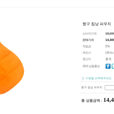
짱구 침낭 파우치
소비자가격
18,0
판매가격
14,40
적립금
5%
제조사
(주)
원산지
중국
SNS 상품홍보
수량을 선택해주세요.
짱구 침낭 파우치
14,
총 상품금액 :