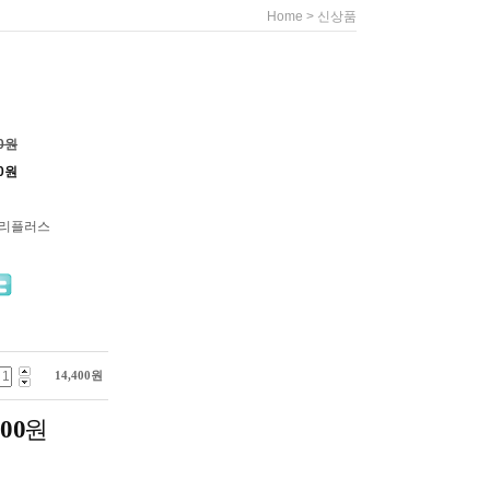
>
Home
신상품
00원
0
원
누리플러스
14,400
원
400
원