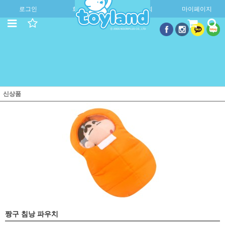
로그인
회원가입
주문조회
마이페이지
신상품
짱구 침낭 파우치