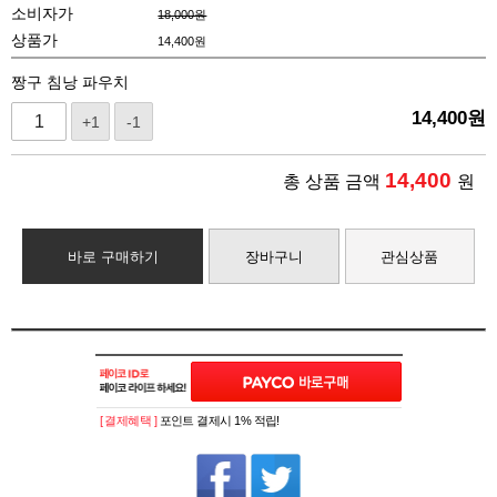
소비자가
18,000원
상품가
14,400
원
짱구 침낭 파우치
14,400
원
+1
-1
14,400
총 상품 금액
원
바로 구매하기
장바구니
관심상품
[ 결제혜택 ]
포인트 결제시 1% 적립!