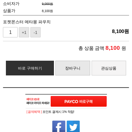
소비자가
9,000원
상품가
8,100
원
포켓몬스터 메타몽 파우치
8,100
원
+1
-1
8,100
총 상품 금액
원
바로 구매하기
장바구니
관심상품
[ 결제혜택 ]
포인트 결제시 1% 적립!