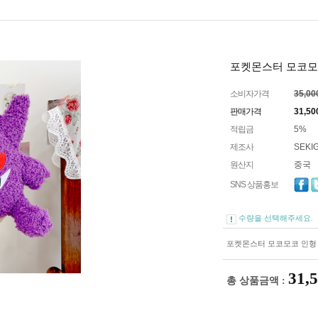
포켓몬스터 모코모
소비자가격
35,0
판매가격
31,50
적립금
5%
제조사
SEKI
원산지
중국
SNS 상품홍보
수량을 선택해주세요.
포켓몬스터 모코모코 인형 
31,
총 상품금액 :