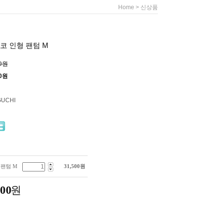
>
Home
신상품
코 인형 팬텀 M
00원
0
원
GUCHI
팬텀 M
31,500
원
500
원