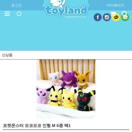
로그인
회원가입
주문조회
마이페이지
신상품
포켓몬스터 모코모코 인형 M 6종 택1