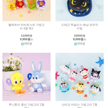
텔레토비 터비토스트 가방고
드래곤 투슬리스 배낭 파우치
리 4종 택1
키링
11000원
10000원
9,900원
9,000원
490원
450원
루니툰즈 풍선 가방고리 2종
산리오 바캉스 가방고리 7종