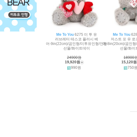
Me To You
6275 미 투 유
Me To You
62
러브레터 테스코 플러시 베
저스트 포 유 로
어-9in(22cm)/곰인형/미투유인형/인형
어-8in(20cm)/곰
선물/화이트데이
선물/화이
24900원
18900
19,920원
15,120원
990원
750