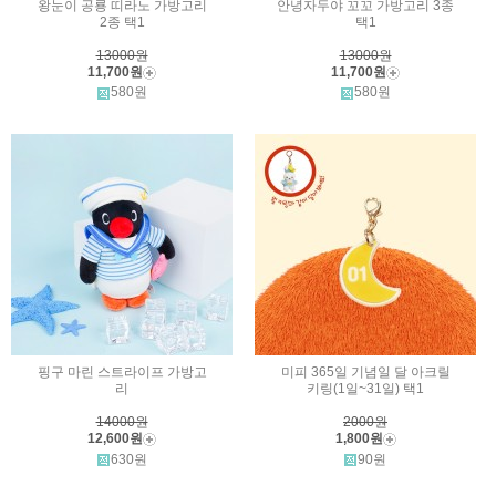
왕눈이 공룡 띠라노 가방고리
안녕자두야 꼬꼬 가방고리 3종
2종 택1
택1
13000원
13000원
11,700원
11,700원
580원
580원
핑구 마린 스트라이프 가방고
미피 365일 기념일 달 아크릴
리
키링(1일~31일) 택1
14000원
2000원
12,600원
1,800원
630원
90원