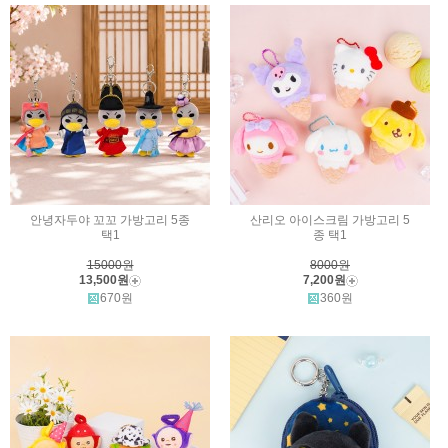
안녕자두야 꼬꼬 가방고리 5종
산리오 아이스크림 가방고리 5
택1
종 택1
15000원
8000원
13,500원
7,200원
670원
360원