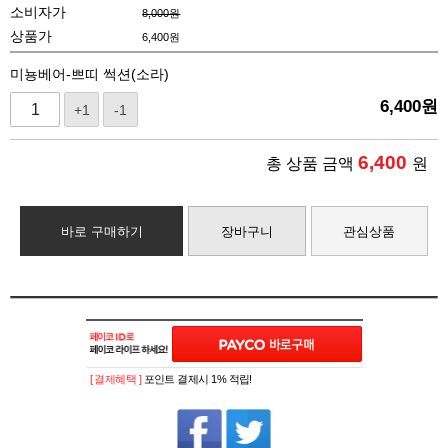
소비자가
8,000원
상품가
6,400
원
미뇽베어-쁘띠 썩션(소라)
6,400
원
+1
-1
6,400
총 상품 금액
원
바로 구매하기
장바구니
관심상품
[ 결제혜택 ]
포인트 결제시 1% 적립!