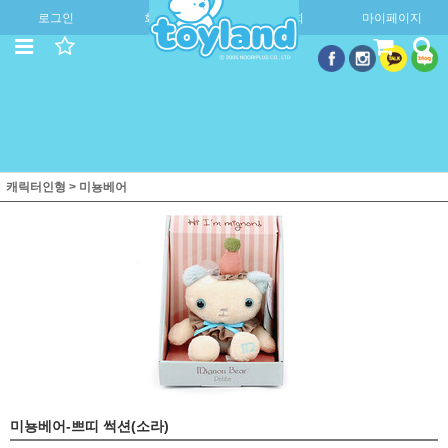
로그인
회원가입
주문조회
마이페이지
캐릭터인형
>
미뇽베어
미뇽베어-쁘띠 썩션(소라)