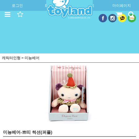
로그인
회원가입
주문조회
마이페이지
캐릭터인형
>
미뇽베어
미뇽베어-쁘띠 썩션(퍼플)