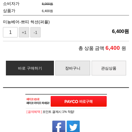
소비자가
8,000원
상품가
6,400
원
미뇽베어-쁘띠 썩션(퍼플)
6,400
원
+1
-1
6,400
총 상품 금액
원
바로 구매하기
장바구니
관심상품
[ 결제혜택 ]
포인트 결제시 1% 적립!