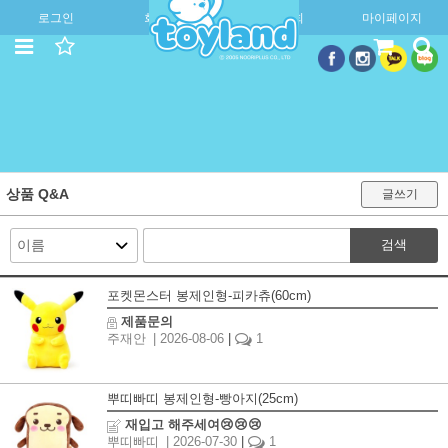
로그인
회원가입
주문조회
마이페이지
상품 Q&A
글쓰기
검색
포켓몬스터 봉제인형-피카츄(60cm)
제품문의
주재안
| 2026-08-06
|
1
뿌띠빠띠 봉제인형-빵아지(25cm)
재입고 해주세여😢😢😢
뿌띠빠띠
| 2026-07-30
|
1