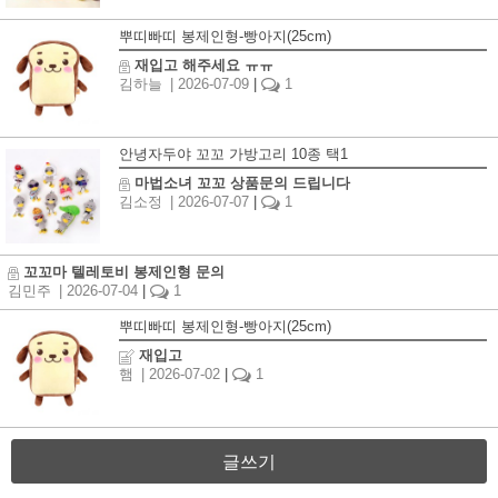
뿌띠빠띠 봉제인형-빵아지(25cm)
재입고 해주세요 ㅠㅠ
김하늘
| 2026-07-09
|
1
안녕자두야 꼬꼬 가방고리 10종 택1
마법소녀 꼬꼬 상품문의 드립니다
김소정
| 2026-07-07
|
1
꼬꼬마 텔레토비 봉제인형 문의
김민주
| 2026-07-04
|
1
뿌띠빠띠 봉제인형-빵아지(25cm)
재입고
햄
| 2026-07-02
|
1
글쓰기