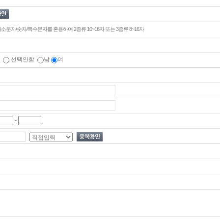
대소문자/숫자/특수문자를 혼용하여 2종류 10~16자 또는 3종류 8~16자
일
선택안함
남
여
-