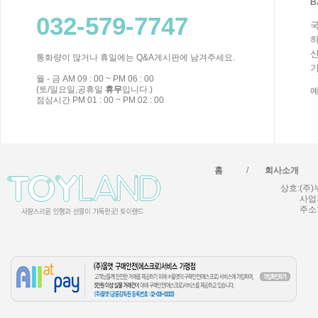
B
032-579-7747
국
하
신
통화량이 많거나 휴일에는 Q&A게시판에 남겨주세요.
기
월 - 금 AM 09 : 00 ~ PM 06 : 00
(토/일요일,공휴일
휴무
입니다.)
예
점심시간 PM 01 : 00 ~ PM 02 : 00
/
홈
회사소개
상호:(주)
사업자
주소: