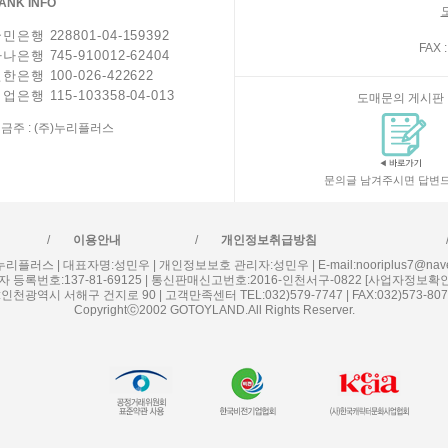
ANK INFO
민은행 228801-04-159392
FAX :
나은행 745-910012-62404
한은행 100-026-422622
업은행 115-103358-04-013
도매문의 게시판
금주 : (주)누리플러스
문의글 남겨주시면 답변드
/
/
이용안내
개인정보취급방침
누리플러스 | 대표자명:성민우 | 개인정보보호 관리자:성민우 | E-mail:nooriplus7@nave
 등록번호:137-81-69125 | 통신판매신고번호:2016-인천서구-0822
[사업자정보확인
인천광역시 서해구 건지로 90 | 고객만족센터 TEL:032)579-7747 | FAX:032)573-807
Copyrightⓒ2002 GOTOYLAND.All Rights Reserver.