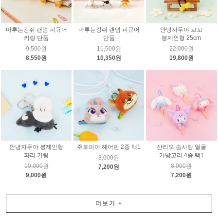
마루는강쥐 랜덤 피규어
마루는강쥐 랜덤 피규어
안녕자두야 꼬꼬
키링 단품
단품
봉제인형 25cm
9,500원
11,500원
22,000원
8,550원
10,350원
19,800원
안녕자두야 봉제인형
주토피아 헤어핀 2종 택1
산리오 솜사탕 얼굴
파리 키링
가방고리 4종 택1
8,000원
10,000원
8,000원
7,200원
9,000원
7,200원
더보기
+