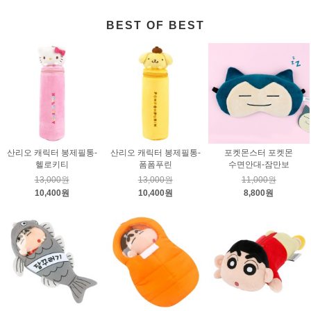
BEST OF BEST
산리오 캐릭터 봉제필통-
산리오 캐릭터 봉제필통-
포켓몬스터 포켓몬
헬로키티
폼폼푸린
수면안대-잠만보
13,000원
13,000원
11,000원
10,400원
10,400원
8,800원