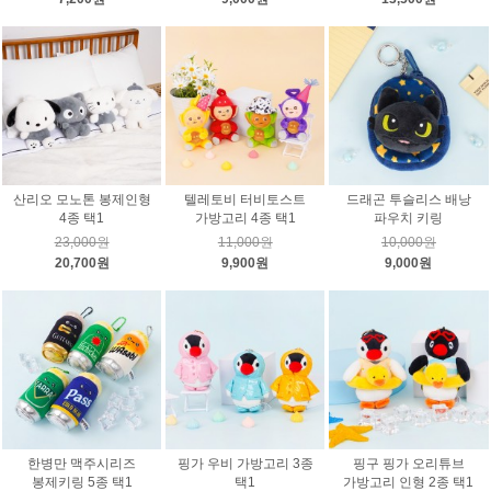
산리오 모노톤 봉제인형
텔레토비 터비토스트
드래곤 투슬리스 배낭
4종 택1
가방고리 4종 택1
파우치 키링
23,000원
11,000원
10,000원
20,700원
9,900원
9,000원
한병만 맥주시리즈
핑가 우비 가방고리 3종
핑구 핑가 오리튜브
봉제키링 5종 택1
택1
가방고리 인형 2종 택1