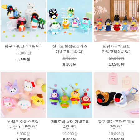
핑구 가방고리 3종 택1
산리오 핸섬썬글라스
안녕자두야 꼬꼬
가방고리 6종 택1
가방고리 5종 택1
11,000원
9,000원
15,000원
9,900원
8,100원
13,500원
산리오 아이스크림
텔레토비 써머 가방고리
핑구 핑가 프랜즈 필통
가방고리 5종 택1
4종 택1
2종 택1
8,000원
10,000원
15,000원
7,200원
9,000원
13,500원