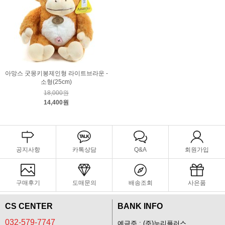
아망스 굿몽키봉제인형 라이트브라운 -
소형(25cm)
18,000원
14,400원
공지사항
카톡상담
Q&A
회원가입
구매후기
도매문의
배송조회
사은품
CS CENTER
BANK INFO
032-579-7747
예금주 : (주)누리플러스