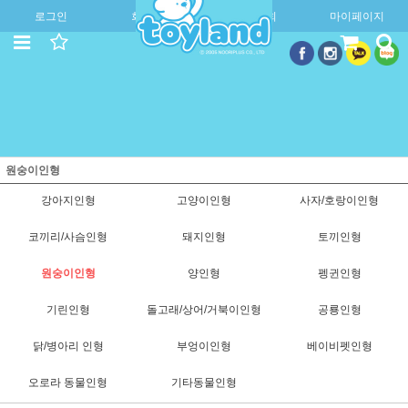
로그인
회원가입
주문조회
마이페이지
원숭이인형
강아지인형
고양이인형
사자/호랑이인형
코끼리/사슴인형
돼지인형
토끼인형
원숭이인형
양인형
펭귄인형
기린인형
돌고래/상어/거북이인형
공룡인형
닭/병아리 인형
부엉이인형
베이비펫인형
오로라 동물인형
기타동물인형