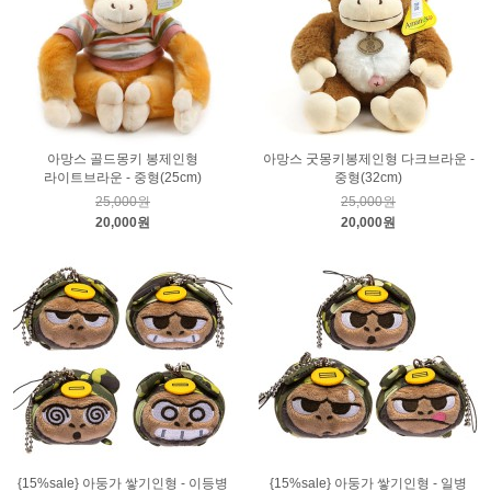
아망스 골드몽키 봉제인형
아망스 굿몽키봉제인형 다크브라운 -
라이트브라운 - 중형(25cm)
중형(32cm)
25,000원
25,000원
20,000원
20,000원
{15%sale} 아둥가 쌓기인형 - 이등병
{15%sale} 아둥가 쌓기인형 - 일병