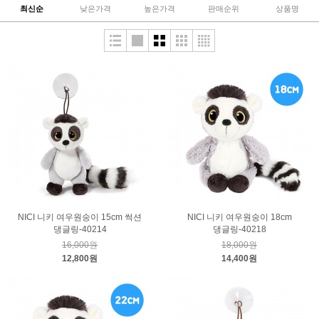
최신순
낮은가격
높은가격
판매순위
상품명
NICI 니키 여우원숭이 15cm 썩션
NICI 니키 여우원숭이 18cm
댕글링-40214
댕글링-40218
16,000원
18,000원
12,800원
14,400원