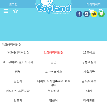
로그인
회원가입
주문조회
마이페이지
만화캐릭터인형
어린이캐릭터인형
만화캐릭터인형
19곰테드
게스쿠마&독설아자라시
곤군
공룡대발이
깜부
꼬마버스타요
겨울왕국
곰탱이
나이토 디자인(Naito Desi
날 녹여주오
gn)
네모바지 스폰지밥
누리베어
니키
달로카
담곰이
데이드림