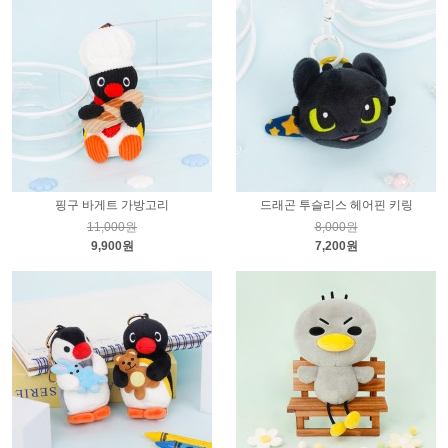
핑구 바게트 가방고리
드래곤 투슬리스 헤어핀 키링
11,000원
8,000원
9,900원
7,200원