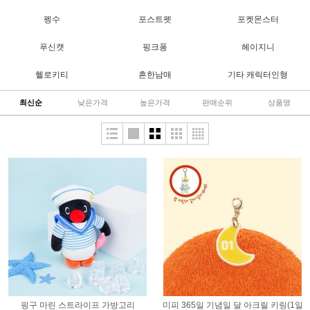
펭수
포스트펫
포켓몬스터
푸신캣
핑크퐁
헤이지니
헬로키티
흔한남매
기타 캐릭터인형
최신순
낮은가격
높은가격
판매순위
상품명
핑구 마린 스트라이프 가방고리
미피 365일 기념일 달 아크릴 키링(1일