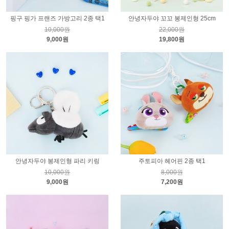
핑구 핑가 프랜즈 가방고리 2종 택1
안녕자두야 꼬꼬 봉제인형 25cm
10,000원
22,000원
9,000원
19,800원
안녕자두야 봉제인형 파리 키링
주토피아 헤어핀 2종 택1
10,000원
8,000원
9,000원
7,200원