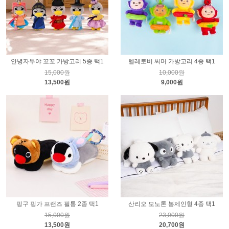
안녕자두야 꼬꼬 가방고리 5종 택1
텔레토비 써머 가방고리 4종 택1
15,000원
10,000원
13,500원
9,000원
핑구 핑가 프랜즈 필통 2종 택1
산리오 모노톤 봉제인형 4종 택1
15,000원
23,000원
13,500원
20,700원