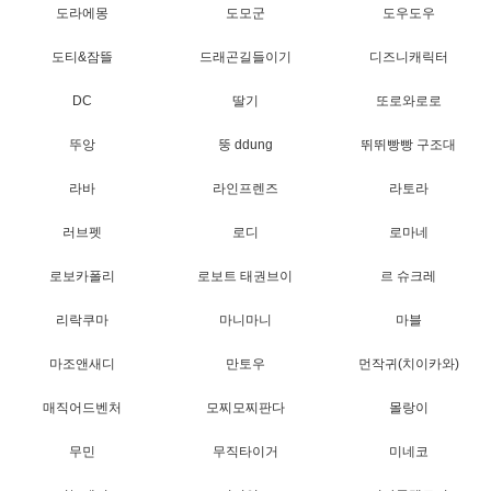
도라에몽
도모군
도우도우
도티&잠뜰
드래곤길들이기
디즈니캐릭터
DC
딸기
또로와로로
뚜앙
뚱 ddung
뛰뛰빵빵 구조대
라바
라인프렌즈
라토라
러브펫
로디
로마네
로보카폴리
로보트 태권브이
르 슈크레
리락쿠마
마니마니
마블
마조앤새디
만토우
먼작귀(치이카와)
매직어드벤처
모찌모찌판다
몰랑이
무민
무직타이거
미네코