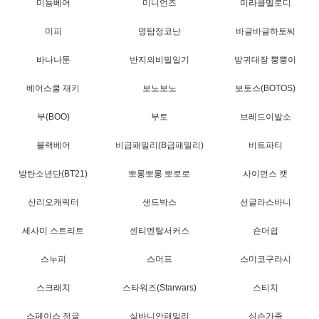
미뇽베어
미니언즈
미라클멜로디
미피
명탐정코난
바글바글하토씨
바나나툰
반지의비밀일기
방귀대장 뿡뿡이
베어스쿨 재키
보노보노
보토스(BOTOS)
부(BOO)
부토
브레드이발소
블랙베어
비급패밀리(B급패밀리)
비트파티
방탄소년단(BT21)
뽀롱뽀롱 뽀로로
사이먼스 캣
산리오캐릭터
샌드박스
선글라스바니
세사미 스트리트
센티멘탈서커스
숀더쉽
스누피
스머프
스미코구라시
스크래치
스타워즈(Starwars)
스티치
스페이스 정글
실바니안패밀리
심슨가족