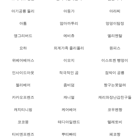
아기공룡 둘리
아둥가
아라찌
아톰
엄마까투리
엉덩이탐정
앵그리버드
에비츄
엘리멘탈
요하
외계가족 졸리폴리
원피스
위베어베어스
이모지
이스트켄 빵멍이
인사이드아웃
적극적인 곰
점박이 공룡
젤리베어
좀비덤
짱구는못말려
카카오프렌즈
캐니멀
캐리와장난감친구들
캐치티니핑
케어베어
코우펜짱
코코몽
테디아일랜드
텔레토비
티비엔프렌즈
뿌띠빠띠
페코짱