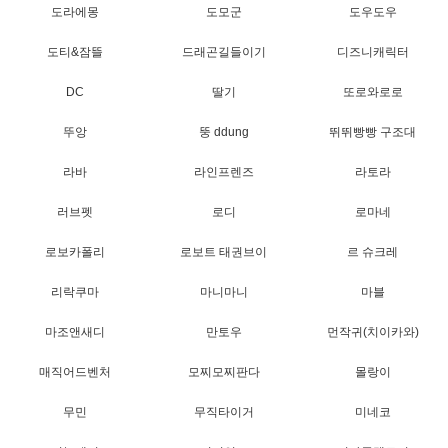
도라에몽
도모군
도우도우
도티&잠뜰
드래곤길들이기
디즈니캐릭터
DC
딸기
또로와로로
뚜앙
뚱 ddung
뛰뛰빵빵 구조대
라바
라인프렌즈
라토라
러브펫
로디
로마네
로보카폴리
로보트 태권브이
르 슈크레
리락쿠마
마니마니
마블
마조앤새디
만토우
먼작귀(치이카와)
매직어드벤처
모찌모찌판다
몰랑이
무민
무직타이거
미네코