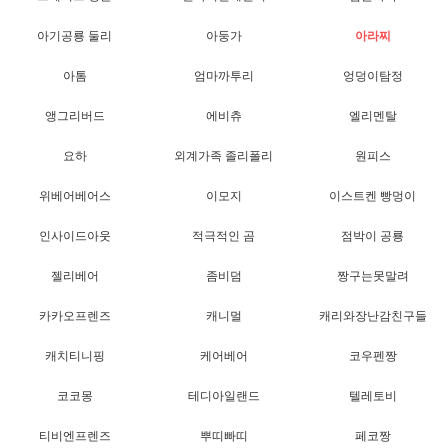
아기공룡 둘리
아둥가
아라찌
아톰
엄마까투리
엉덩이탐정
앵그리버드
에비츄
엘리멘탈
요하
외계가족 졸리폴리
원피스
위베어베어스
이모지
이스트켄 빵멍이
인사이드아웃
적극적인 곰
점박이 공룡
젤리베어
좀비덤
짱구는못말려
카카오프렌즈
캐니멀
캐리와장난감친구들
캐치티니핑
케어베어
코우펜짱
코코몽
테디아일랜드
텔레토비
티비엔프렌즈
뿌띠빠띠
페코짱