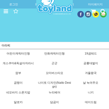
로그인
회원가입
주문조회
마이페이지
아라찌
어린이캐릭터인형
만화캐릭터인형
19곰테드
게스쿠마&독설아자라시
곤군
공룡대발이
깜부
꼬마버스타요
겨울왕국
곰탱이
나이토 디자인(Naito Desi
날 녹여주오
gn)
네모바지 스폰지밥
누리베어
니키
달로카
담곰이
데이드림