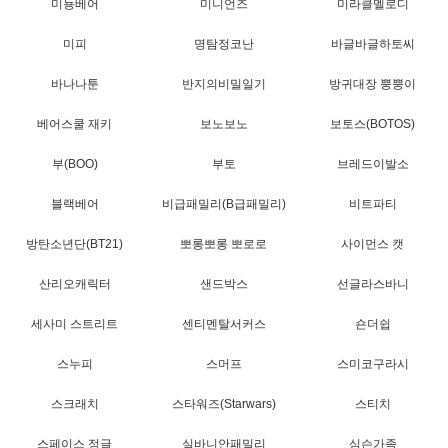
미뇽베어
미니언즈
미라클멜로디
미피
명탐정코난
바글바글하토씨
바나나툰
반지의비밀일기
방귀대장 뿡뿡이
베어스쿨 재키
보노보노
보토스(BOTOS)
부(BOO)
부토
브레드이발소
블랙베어
비급패밀리(B급패밀리)
비트파티
방탄소년단(BT21)
뽀롱뽀롱 뽀로로
사이먼스 캣
산리오캐릭터
샌드박스
선글라스바니
세사미 스트리트
센티멘탈서커스
숀더쉽
스누피
스머프
스미코구라시
스크래치
스타워즈(Starwars)
스티치
스페이스 정글
실바니안패밀리
심슨가족