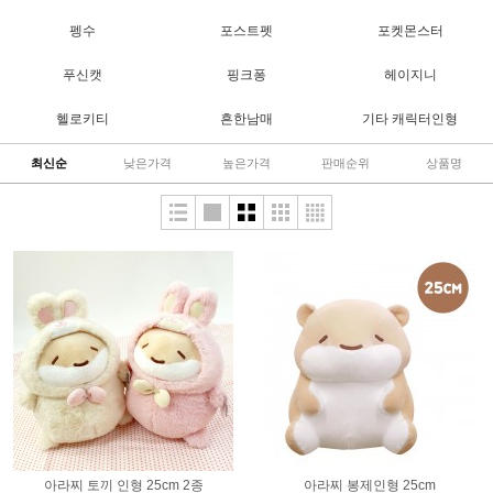
펭수
포스트펫
포켓몬스터
푸신캣
핑크퐁
헤이지니
헬로키티
흔한남매
기타 캐릭터인형
최신순
낮은가격
높은가격
판매순위
상품명
아라찌 토끼 인형 25cm 2종
아라찌 봉제인형 25cm