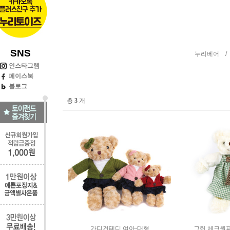
SNS
누리베어 
인스타그램
페이스북
블로그
총
3
개
가디건테디 여아-대형
그린 체크원피