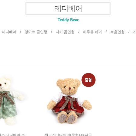
테디베어
Teddy Bear
/
테디베어 /
영아트 곰인형 /
니키 곰인형 /
미투유 베어 /
녹음인형 /
스 테디베어 소
원피스테디베어(중형)-여자곰