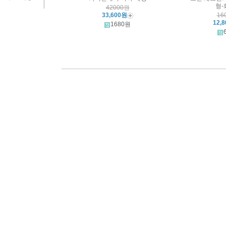
형-
42000원
33,600원
16
12,
1680원