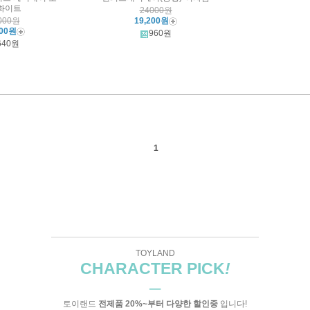
화이트
24000원
000원
19,200원
800원
960원
640원
1
TOYLAND
CHARACTER PICK
!
─
토이랜드
전제품 20%~부터 다양한 할인중
입니다!