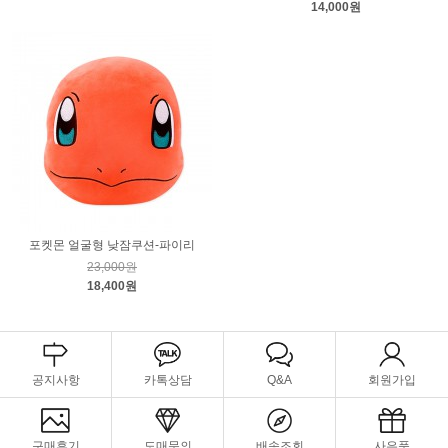
14,000원
포켓몬 얼굴형 낮잠쿠션-파이리
23,000원
18,400원
공지사항
카톡상담
Q&A
회원가입
구매후기
도매문의
배송조회
사은품