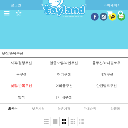
로그인
회원가입
주문조회
마이페이지
낮잠/손목쿠션
사각/원형쿠션
얼굴모양/라인쿠션
롱쿠션/바디필로우
목쿠션
허리쿠션
베개쿠션
낮잠/손목쿠션
머리쿵쿠션
안전벨트쿠션
방석
[기타]쿠션
최신순
낮은가격
높은가격
판매순위
상품명