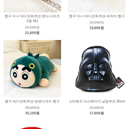
짱구 미니 바디모찌쿠션 판다 시리즈
짱구 미니 바디모찌쿠션-파자마 짱구
3종 택1
22,000원
24,000원
19,800원
21,600원
짱구 바디모찌쿠션-엉덩이괴수 짱구
스타워즈 다스베이더 낮잠쿠션 30cm
39,000원
22,000원
35,100원
17,600원