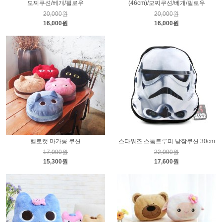
모찌쿠션/베개/필로우
(46cm)/모찌쿠션/베개/필로우
20,000원
20,000원
16,000원
16,000원
헬로캣 마카롱 쿠션
스타워즈 스톰트루퍼 낮잠쿠션 30cm
17,000원
22,000원
15,300원
17,600원