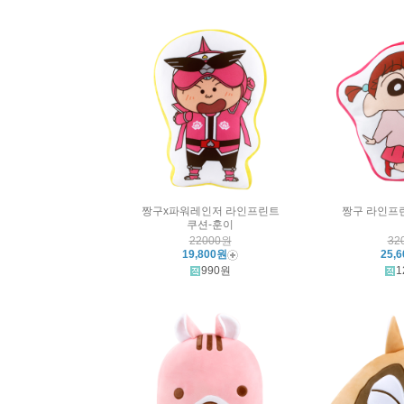
짱구x파워레인저 라인프린트
짱구 라인프
쿠션-훈이
22000원
32
19,800원
25,
990원
1