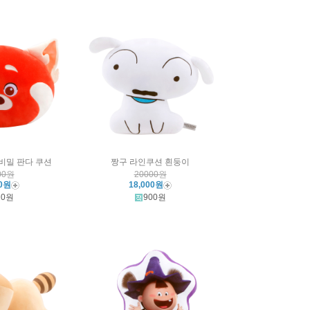
비밀 판다 쿠션
짱구 라인쿠션 흰둥이
00원
20000원
00원
18,000원
20원
900원