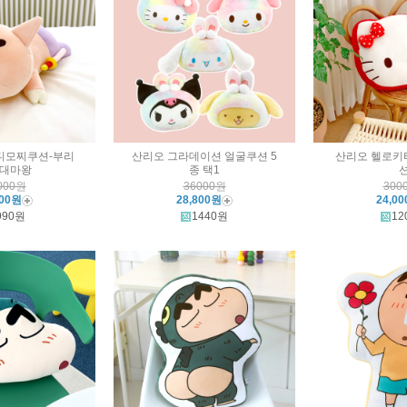
디모찌쿠션-부리
산리오 그라데이션 얼굴쿠션 5
산리오 헬로키
대마왕
종 택1
000원
36000원
300
800원
28,800원
24,0
990원
1440원
12