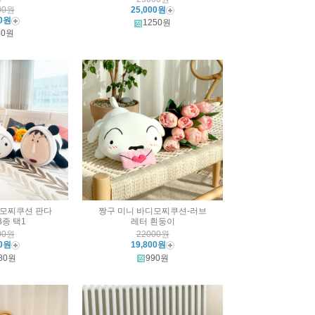
00원
25,000원
00원
1250원
40원
디모찌쿠션 판다
짱구 미니 바디모찌쿠션-러브
3종 택1
레터 흰둥이
00원
22000원
00원
19,800원
80원
990원