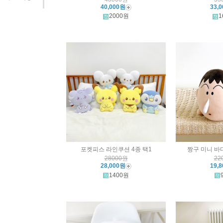
40,000원
33,
2000원
1
포켓피스 라인쿠션 4종 택1
짱구 미니 바
28000원
22
28,000원
19,
1400원