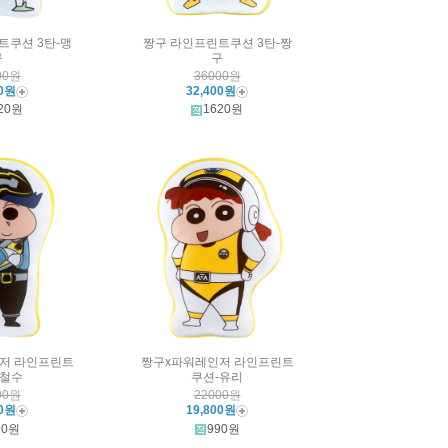
트쿠션 3탄-맹
짱구 라인프린트쿠션 3탄-짱
구
구
00원
36000원
00원
32,400원
20원
1620원
저 라인프린트
짱구x파워레인저 라인프린트
-철수
쿠션-유리
00원
22000원
00원
19,800원
90원
990원