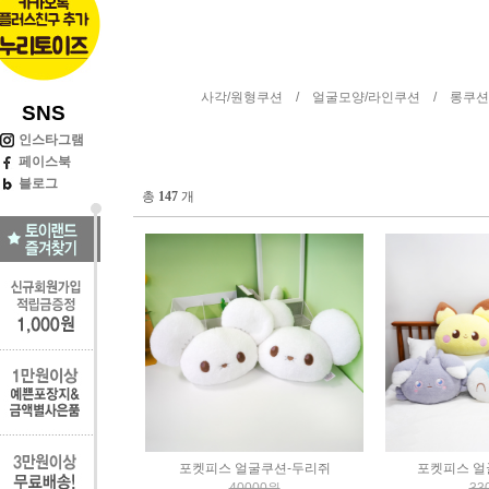
사각/원형쿠션 /
얼굴모양/라인쿠션 /
롱쿠션
SNS
인스타그램
페이스북
블로그
총
147
개
포켓피스 얼굴쿠션-두리쥐
포켓피스 얼
40000원
33