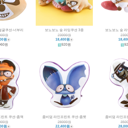
얼굴쿠션-너부리
보노보노 숲 라잉쿠션 3종
보노보노 숲 
000원
23000원
230
200원
18,400원
18,4
960원
920원
9
린트 쿠션-좀잭
좀비덤 라인프린트 쿠션-좀펫
좀비덤 라인프
000원
28000원
350
000원
22,400원
28,0