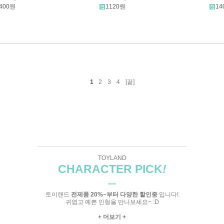
400원
1120원
14
1
2
3
4
[끝]
TOYLAND
CHARACTER PICK
!
─
토이랜드
전제품 20%~부터 다양한 할인중
입니다!
귀엽고 예쁜 인형을 만나보세요~ :D
+ 더보기 +