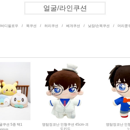
얼굴/라인쿠션
/바디필로우 /
목쿠션 /
허리쿠션 /
베개쿠션 /
낮잠/손목쿠션 /
머리쿵
굴쿠션 5종 택1
명탐정코난 인형쿠션 45cm-괴
명탐정코난 인형
도키드
000원