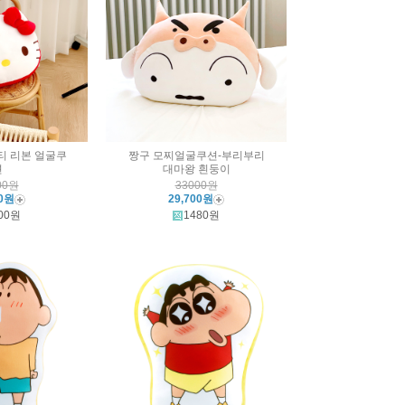
티 리본 얼굴쿠
짱구 모찌얼굴쿠션-부리부리
션
대마왕 흰둥이
00원
33000원
00원
29,700원
00원
1480원