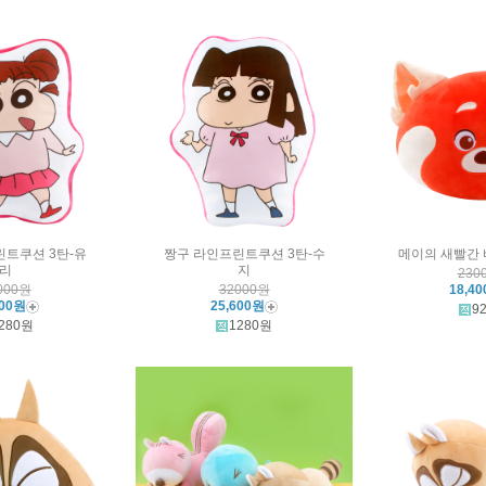
린트쿠션 3탄-유
짱구 라인프린트쿠션 3탄-수
메이의 새빨간 
리
지
230
000원
32000원
18,4
600원
25,600원
9
280원
1280원