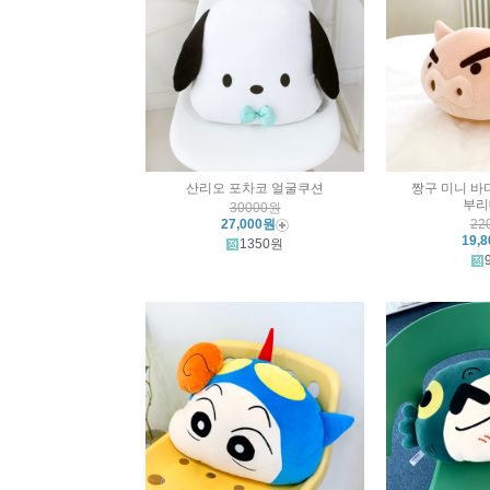
산리오 포차코 얼굴쿠션
짱구 미니 바
부리
30000원
27,000원
22
19,
1350원