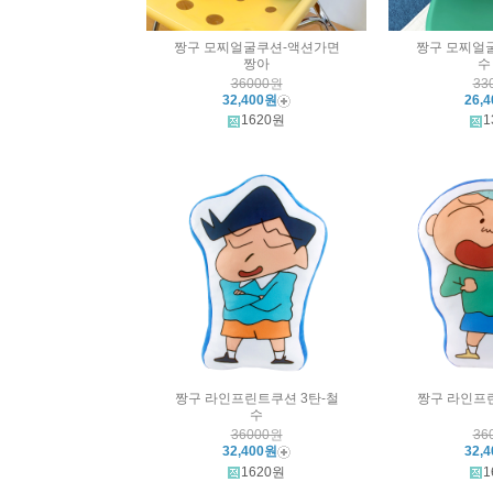
짱구 모찌얼굴쿠션-액션가면
짱구 모찌얼
짱아
수
36000원
33
32,400원
26,
1620원
1
짱구 라인프린트쿠션 3탄-철
짱구 라인프
수
36000원
36
32,400원
32,
1620원
1