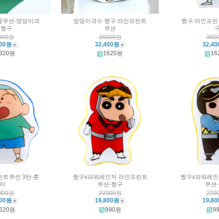
굴쿠션-엉덩이괴
엉덩이괴수 짱구 라인프린트
짱구 라인프린
 짱구
쿠션
000원
36000원
360
400원
32,400원
32,4
320원
1620원
16
린트쿠션 3탄-훈
짱구x파워레인저 라인프린트
짱구x파워레인
이
쿠션-짱구
쿠션
000원
22000원
220
400원
19,800원
19,8
620원
990원
9