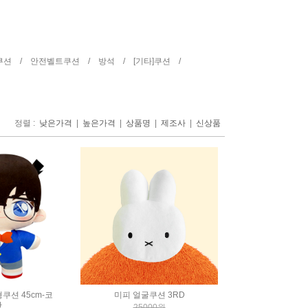
쿠션 /
안전벨트쿠션 /
방석 /
[기타]쿠션 /
정렬 :
|
|
|
|
낮은가격
높은가격
상품명
제조사
신상품
쿠션 45cm-코
미피 얼굴쿠션 3RD
난
25000원