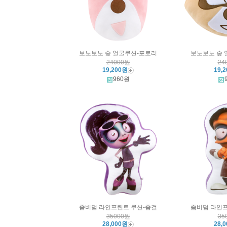
보노보노 숲 얼굴쿠션-포로리
보노보노 숲 
24000원
24
19,200원
19,
960원
좀비덤 라인프린트 쿠션-좀걸
좀비덤 라인프
35000원
35
28,000원
28,