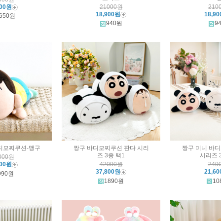
000원
21000원
210
18,900원
18,9
650원
940원
9
디모찌쿠션-맹구
짱구 바디모찌쿠션 판다 시리
짱구 미니 바
즈 3종 택1
시리즈 
000원
800원
42000원
240
37,800원
21,6
990원
1890원
10